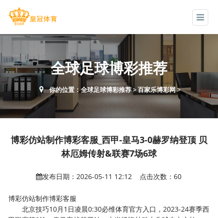
全球足球博彩推荐
你的位置：
全球足球博彩推荐
>
百家乐博彩网
>
博彩仿站制作博彩客服_西甲-皇马3-0赫罗纳登顶 贝
林厄姆传射&联赛7场6球
发布日期：2026-05-11 12:12 点击次数：60
博彩仿站制作博彩客服
北京技巧10月1日凌晨0:30必维体育官方入口，2023-24赛季西