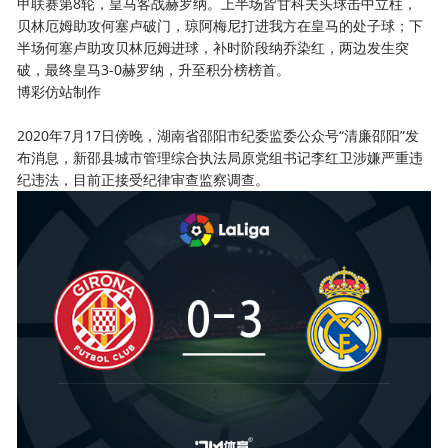
甲联赛第8轮，皇马客战赫罗纳。上半场皆甘科夫头球击中立柱，
贝林厄姆助攻何塞卢破门，琼阿梅尼打进我方在皇马的处子球；下
半场何塞卢助攻贝林厄姆进球，补时阶段纳乔染红，两边发生突
破，最终皇马3-0赫罗纳，升至积分榜榜首。
博彩仿站制作
2020年7月17日傍晚，湖南省邵阳市纪委监委公众号“清廉邵阳”发
布消息，新邵县城市管理综合执法局原党组书记李红卫涉嫌严重违
纪违法，目前正接受纪律审查监察调查。