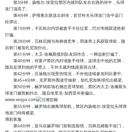
第3分钟，扬格尔-埃雷拉禁区内接到队友在右路的传中，头球
攻门顶高了。
第4分钟，萨维奥左路送出斜传，皆甘科夫头球攻门击中远门
柱弹出。
第19分钟，卡瓦哈尔内切被敌手卡住位置，巴尔韦德跟进抢射
打偏。
第28分钟，贝林厄姆与布林德竞争，用速率上风获取球权，随
后射门被加扎尼加扑出。
第41分钟，大卫-洛佩斯接到队友回作念，一脚远射打偏了。
第40分钟，何塞卢禁区内封堵敌手传球，这球击中他的左脚，
随后反弹到他的手臂上，不外主裁判线路莫得点球。
第42分钟，吕迪格出现受伤情况，不外他连续参加到比赛中。
第45+4分钟，克罗斯外围凌空抽射，加扎尼加将球托出横梁。
第50分钟，赫罗纳前场右侧恣意球契机，禁区内大卫-洛佩斯头
球攻门被凯帕扑出，随后埃里克-加西亚补射偏出。
www.wojya.com
第55分钟，赫罗纳右侧角球契机，禁区内扬格尔-埃雷拉头球弹
地攻门特殊横梁。
博彩客服
第64分钟，皇马在赫罗纳门前制造险情，贝林厄姆集中攻门，