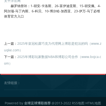
太平洋官网
赫罗纳替补：1-胡安-卡洛斯、26-富伊迪亚斯、15-胡安佩、4-
阿尔瑙-马丁内斯、6-科贝、10-博尔哈-加西亚、23-伊万-马丁必维
体育官方入口
上一篇：
2025年皇冠松露巧克力代理网上博彩是犯法的吗（www.z
uqke.com）
下一篇：
2025年博彩玩家数据NBA和博彩公司合作（www.bojca.c
om）
友情链接：
Powered by
全球足球博彩推荐
@2013-2022
RSS地图
HTML地图