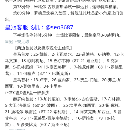
第一次射门被驻扎球员封堵，随后近距离补射被加扎尼加挡出。
第78分钟，米格尔-古铁雷斯尝试一脚远射，这球特殊横梁。
第89分钟，罗德里戈突入禁区，解脱驻扎球员后小角度攻门偏
出。
皇冠客服飞机：@seo3687
下半场伤停补时5分钟，全场比赛限制，最终皇马3-0赫罗纳。
皇冠正规足球
【两边首发以及换东说念主信息】
皇马首发：25-凯帕、2-卡瓦哈尔、22-吕迪格、6-纳乔、12-卡
马文加、18-琼阿梅尼、15-巴尔韦德（87’ 21-迪亚斯）、8-克罗
斯、5-贝林厄姆（74’ 19-塞巴略斯）、7-维尼修斯（68’ 11-罗德里
戈）、14-何塞卢（87’ 17-巴斯克斯）
皇马替补：13-卢宁、26-皮内罗、23-费兰-门迪、20-弗兰-加
西亚、10-莫德里奇、34-卡里略
正常C盘D盘E盘一般多少
赫罗纳首发：13-加扎尼加、3-米格尔-古铁雷斯、17-布林德、
5-大卫-洛佩斯（60’ 24-波图）、25-埃里克-加西亚、20-扬-库托、
21-扬格尔-埃雷拉（87’ 22-索利斯）、14-阿莱克斯-加西亚、8-皆
甘科夫（46’ 11-瓦莱里-费尔南德斯）、16-萨维奥（79’ 18-托
雷）、9-多夫比克（60’ 7-斯图亚尼）