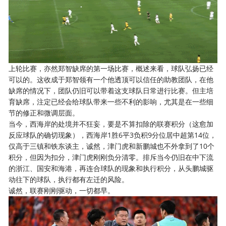
上轮比赛，亦然郑智缺席的第一场比赛，概述来看，球队弘扬已经
可以的。这收成于郑智领有一个他透顶可以信任的助教团队，在他
缺席的情况下，团队仍旧可以带着这支球队日常进行比赛。但主培
育缺席，注定已经会给球队带来一些不利的影响，尤其是在一些细
节的修正和微调层面。
当今，西海岸的处境并不狂妄，要是不算扣除的联赛积分（这愈加
反应球队的确切现象），西海岸1胜6平3负积9分位居中超第14位，
仅高于三镇和铁东谈主，诚然，津门虎和新鹏城也不外拿到了10个
积分，但因为扣分，津门虎刚刚负分清零。排斥当今仍旧在中下流
的浙江、国安和海港，再连合球队的现象和执行积分，从头鹏城驱
动往下的球队，执行都有左迁的风险。
诚然，联赛刚刚驱动，一切都早。