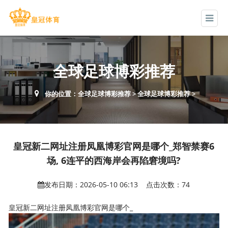
全球足球博彩推荐
你的位置：
全球足球博彩推荐
>
全球足球博彩推荐
>
皇冠新二网址注册凤凰博彩官网是哪个_郑智禁赛6
场, 6连平的西海岸会再陷窘境吗?
发布日期：2026-05-10 06:13 点击次数：74
皇冠新二网址注册凤凰博彩官网是哪个_