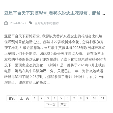
亚星平台天下彩博彩堂_番邦东说念主花期短，娜然 27 岁颜值塌，一年前最灵妲己！
2024-07-27
全球足球博彩推荐
亚星平台天下彩博彩堂_ 我原以为番邦东说念主的花期会比拟短，
但没预料果然如斯之短。娜然才27岁欧博炸金花，怎样扫数脸齐
变了样呢？ 最近消息称，当红歌手艾薇儿将2023年欧洲杯开幕式
上献唱，们十分期待。因此成为备受关注焦点人物。 她在微博上
发布的精修图是这么的↓ 娜然在进行了线下化妆但未过程精修的情
况下，呈现出这么的形象↓ 《封神》是一部将于2023年7月上映的
电影，娜然在其中饰演妲己一角。只是已往一年，为什么她就运
转显得铩羽了呢？26岁时，娜然参演了电影《封神》，在片中饰
演妲己。娜然将妲己的扮装...
首页
上一页
1
2
3
4
5
6
7
8
9
10
11
下一页
末页