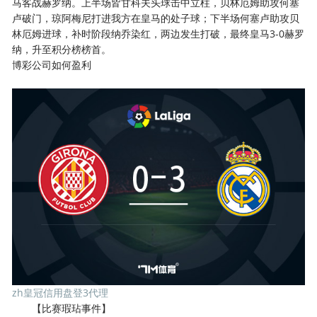
马客战赫罗纳。上半场皆甘科夫头球击中立柱，贝林厄姆助攻何塞
卢破门，琼阿梅尼打进我方在皇马的处子球；下半场何塞卢助攻贝
林厄姆进球，补时阶段纳乔染红，两边发生打破，最终皇马3-0赫罗
纳，升至积分榜榜首。
博彩公司如何盈利
zh皇冠信用盘登3代理
【比赛瑕玷事件】