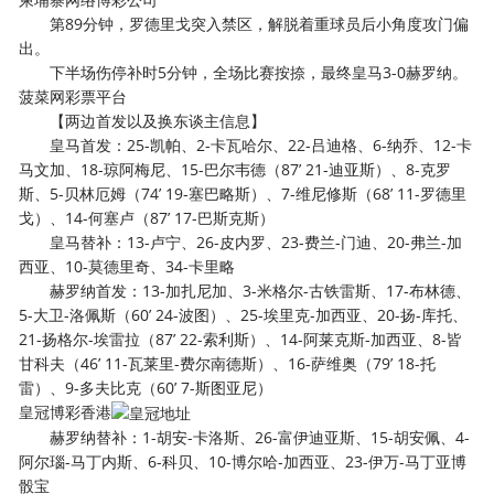
第89分钟，罗德里戈突入禁区，解脱着重球员后小角度攻门偏
出。
下半场伤停补时5分钟，全场比赛按捺，最终皇马3-0赫罗纳。
菠菜网彩票平台
【两边首发以及换东谈主信息】
皇马首发：25-凯帕、2-卡瓦哈尔、22-吕迪格、6-纳乔、12-卡
马文加、18-琼阿梅尼、15-巴尔韦德（87’ 21-迪亚斯）、8-克罗
斯、5-贝林厄姆（74’ 19-塞巴略斯）、7-维尼修斯（68’ 11-罗德里
戈）、14-何塞卢（87’ 17-巴斯克斯）
皇马替补：13-卢宁、26-皮内罗、23-费兰-门迪、20-弗兰-加
西亚、10-莫德里奇、34-卡里略
赫罗纳首发：13-加扎尼加、3-米格尔-古铁雷斯、17-布林德、
5-大卫-洛佩斯（60’ 24-波图）、25-埃里克-加西亚、20-扬-库托、
21-扬格尔-埃雷拉（87’ 22-索利斯）、14-阿莱克斯-加西亚、8-皆
甘科夫（46’ 11-瓦莱里-费尔南德斯）、16-萨维奥（79’ 18-托
雷）、9-多夫比克（60’ 7-斯图亚尼）
皇冠博彩香港
赫罗纳替补：1-胡安-卡洛斯、26-富伊迪亚斯、15-胡安佩、4-
阿尔瑙-马丁内斯、6-科贝、10-博尔哈-加西亚、23-伊万-马丁亚博
骰宝