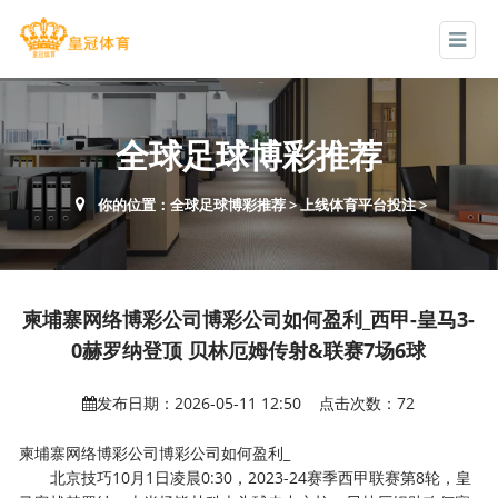
全球足球博彩推荐
你的位置：
全球足球博彩推荐
>
上线体育平台投注
>
柬埔寨网络博彩公司博彩公司如何盈利_西甲-皇马3-
0赫罗纳登顶 贝林厄姆传射&联赛7场6球
发布日期：2026-05-11 12:50 点击次数：72
柬埔寨网络博彩公司博彩公司如何盈利_
北京技巧10月1日凌晨0:30，2023-24赛季西甲联赛第8轮，皇