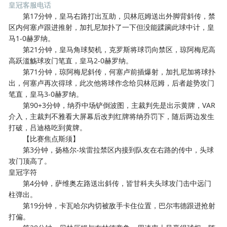
皇冠客服电话
第17分钟，皇马右路打出互助，贝林厄姆送出外脚背斜传，禁
区内何塞卢跟进推射，加扎尼加扑了一下但没能蹂躏此球中计，皇
马1-0赫罗纳。
第21分钟，皇马角球契机，克罗斯将球罚向禁区，琼阿梅尼高
高跃滥觞球攻门笔直，皇马2-0赫罗纳。
第71分钟，琼阿梅尼斜传，何塞卢前插爆射，加扎尼加将球扑
出，何塞卢再次得球，此次他将球作念给贝林厄姆，后者趁势攻门
笔直，皇马3-0赫罗纳。
第90+3分钟，纳乔中场铲倒波图，主裁判先是出示黄牌，VAR
介入，主裁判不雅看大屏幕后改判红牌将纳乔罚下，随后两边发生
打破，吕迪格吃到黄牌。
【比赛焦点斯须】
第3分钟，扬格尔-埃雷拉禁区内接到队友在右路的传中，头球
攻门顶高了。
皇冠字符
第4分钟，萨维奥左路送出斜传，皆甘科夫头球攻门击中远门
柱弹出。
第19分钟，卡瓦哈尔内切被敌手卡住位置，巴尔韦德跟进抢射
打偏。