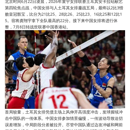
北京时间6月22日凌晨，2026年寰宇女排联赛土耳其安卡拉站献艺
第四轮焦点战，中国女排与人土耳其女排鏖战五局，最终以2比3惜
败皇冠骰宝，比分为21比25、28比26、25比23、16比25和12比1
5。宿将龚翔宇拿下全队最高的22分。接下来中国女排将进行休
整，7月8日转战世联赛中国香港站。
首局较量，土耳其女排凭债主场上风伸开高强度冲击，发球握续冲
击中国队的一传体系。中国女排参加情景偏慢，一传波动导致迫切
误差增加，中局阶段分差被拉开。尽管中国队通过边攻冲破和网前