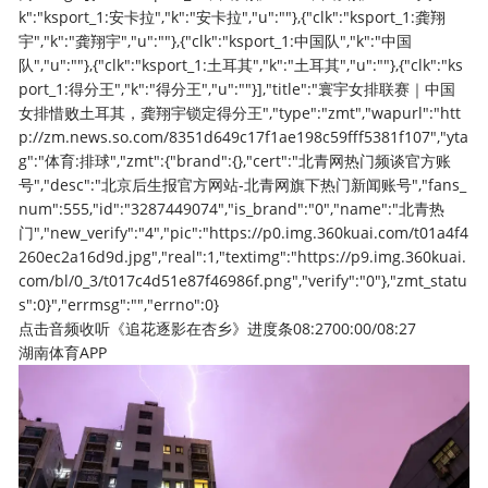
k":"ksport_1:安卡拉","k":"安卡拉","u":""},{"clk":"ksport_1:龚翔
宇","k":"龚翔宇","u":""},{"clk":"ksport_1:中国队","k":"中国
队","u":""},{"clk":"ksport_1:土耳其","k":"土耳其","u":""},{"clk":"ks
port_1:得分王","k":"得分王","u":""}],"title":"寰宇女排联赛｜中国
女排惜败土耳其，龚翔宇锁定得分王","type":"zmt","wapurl":"htt
p://zm.news.so.com/8351d649c17f1ae198c59fff5381f107","yta
g":"体育:排球","zmt":{"brand":{},"cert":"北青网热门频谈官方账
号","desc":"北京后生报官方网站-北青网旗下热门新闻账号","fans_
num":555,"id":"3287449074","is_brand":"0","name":"北青热
门","new_verify":"4","pic":"https://p0.img.360kuai.com/t01a4f4
260ec2a16d9d.jpg","real":1,"textimg":"https://p9.img.360kuai.
com/bl/0_3/t017c4d51e87f46986f.png","verify":"0"},"zmt_statu
s":0}","errmsg":"","errno":0}
点击音频收听《追花逐影在杏乡》进度条08:2700:00/08:27
湖南体育APP