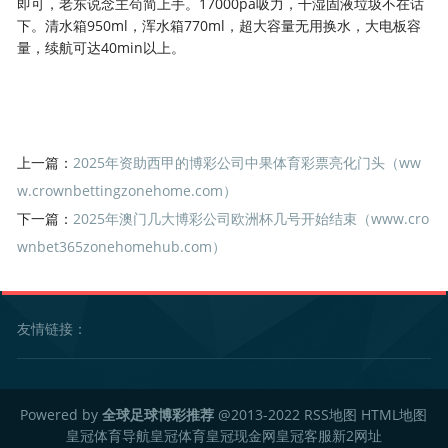
即可，老东说念主苟简上手。17000pa吸力，干湿固液垃圾不在话
下。清水箱950ml，浑水箱770ml，超大容量无用换水，大电板容
量，续航可达40min以上。
上一篇：
2025年资助西甲的博彩公司中果体育彩票亮化门头（ww
w.crownbettingzonehome.com）
下一篇：
2025年澳门几大博彩公司欧洲杯几号开始结束（www.cro
wnbet365zonehomehub.com）
友情链接：
Powered by
全球足球博彩推荐
@2013-2022
RSS地图
HTML地图
皇冠体育导航
皇冠体育
皇冠现金网
皇冠客服
新2网址