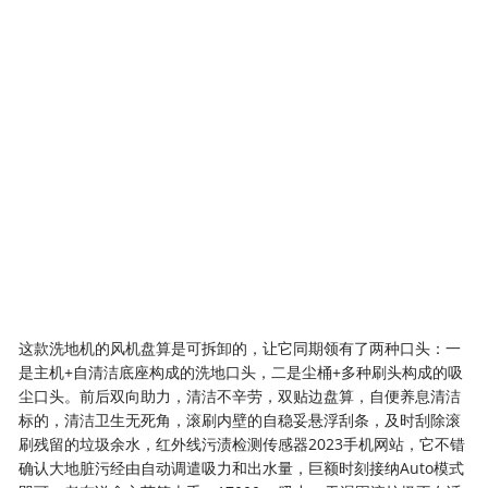
这款洗地机的风机盘算是可拆卸的，让它同期领有了两种口头：一
是主机+自清洁底座构成的洗地口头，二是尘桶+多种刷头构成的吸
尘口头。前后双向助力，清洁不辛劳，双贴边盘算，自便养息清洁
标的，清洁卫生无死角，滚刷内壁的自稳妥悬浮刮条，及时刮除滚
刷残留的垃圾余水，红外线污渍检测传感器2023手机网站，它不错
确认大地脏污经由自动调遣吸力和出水量，巨额时刻接纳Auto模式