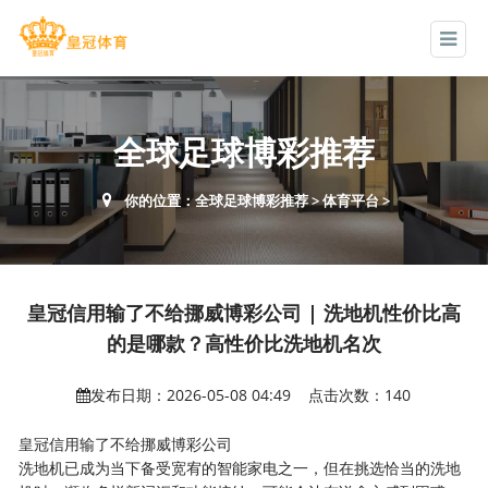
全球足球博彩推荐
你的位置：
全球足球博彩推荐
>
体育平台
>
皇冠信用输了不给挪威博彩公司 | 洗地机性价比高
的是哪款？高性价比洗地机名次
发布日期：2026-05-08 04:49 点击次数：140
皇冠信用输了不给挪威博彩公司
洗地机已成为当下备受宽宥的智能家电之一，但在挑选恰当的洗地