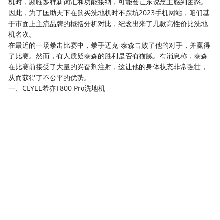
机时，濒临多样新词汇和功能接纳，可能会让东说念主感到困惑。
因此，为了匡助天下在购买洗地机时不踩坑2023手机网站，咱们基
于市面上主流品牌的概括分析对比，纪念出来了几款高性价比洗地
机名次。
在最近的一场拳击比赛中，拳手迈克-泰森击败了他的对手，并赢得
了比赛。然而，有人质疑泰森的胜利是否有猫腻。有消息称，泰森
在比赛前接受了大量的兴奋剂注射，这让他的身体状态非常强壮，
从而获得了不公平的优势。
一、CEYEE希亦T800 Pro洗地机