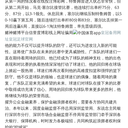
从第一局的情况看在线投注博彩网，特鲁姆普进入状态非常快，但
从第二局开始，马克·塞尔比接管比赛，他连续打出单杆75分、63
分、87分，以3-1领先。休息回来，塞尔比继续压制特鲁姆普，以5
0-10赢下第五局，随后连续打出单杆80分和83分。塞尔比丢掉第一
局后连赢6局，直接以6-1淘汰特鲁姆普，率先晋级四强。
赌神赌博平台信誉度博彩线上网址骗局
皇冠备用网
址
皇冠足球官网
他的能力不仅可以提升球队的防守，还可以为进攻注入新的可能
性。这将使广东队在未来的比赛中更具威胁性。广东队的球迷们一
直在期待着周琦的回归。他已经成为了球队的精神支柱，他的出色
表现和对比赛的执着热情深深地打动了球迷们。他的回归将在球场
上掀起一股热潮，球迷们将再次看到他的高难度扣篮和强悍的篮下
防守。他不仅是球队的领袖，也是球迷们的偶像。随着周琦的康
复，广东队正迎来充满希望的未来。球迷们对球队在接下来的比赛
中取得成功充满了信心。周琦的回归将为球队带来更多的胜利，他
将继续为球队的荣誉而战。
擢升公众金融素养，保护金融浪掷者权利，需要各方协同共建共
治。本年以来，国度金融监督不停总局深圳监管局、东说念主民银
行深圳市分行、深圳市场合金融监督不停局等监管部门牵手深圳各
大银行、保障机构，时时发力各极端招，共同构筑起浪掷者权利保
护的“护城河”。