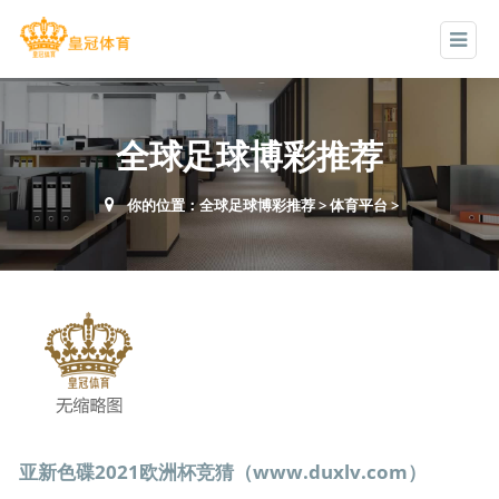
全球足球博彩推荐
你的位置：
全球足球博彩推荐
>
体育平台
>
亚新色碟2021欧洲杯竞猜（www.duxlv.com）