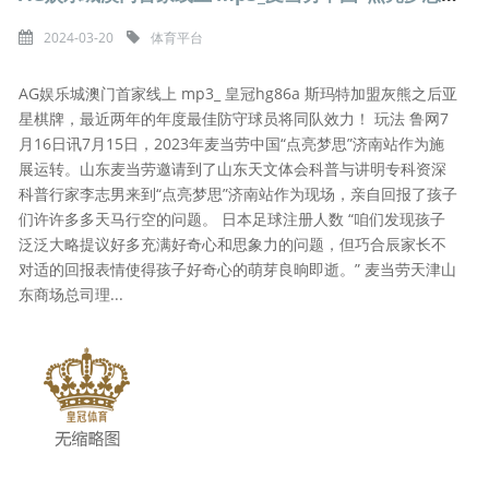
2024-03-20
体育平台
AG娱乐城澳门首家线上 mp3_ 皇冠hg86a 斯玛特加盟灰熊之后亚
星棋牌，最近两年的年度最佳防守球员将同队效力！ 玩法 鲁网7
月16日讯7月15日，2023年麦当劳中国“点亮梦思”济南站作为施
展运转。山东麦当劳邀请到了山东天文体会科普与讲明专科资深
科普行家李志男来到“点亮梦思”济南站作为现场，亲自回报了孩子
们许许多多天马行空的问题。 日本足球注册人数 “咱们发现孩子
泛泛大略提议好多充满好奇心和思象力的问题，但巧合辰家长不
对适的回报表情使得孩子好奇心的萌芽良晌即逝。” 麦当劳天津山
东商场总司理...