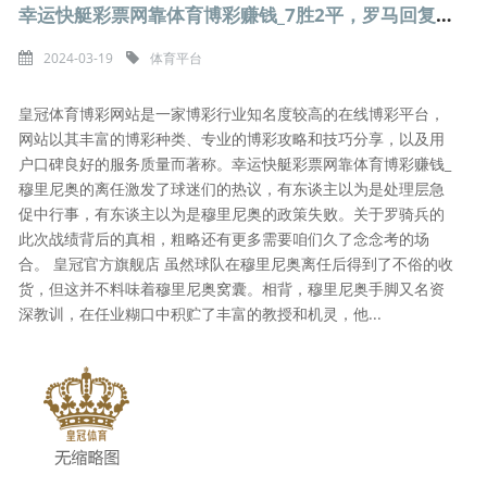
幸运快艇彩票网靠体育博彩赚钱_7胜2平，罗马回复有望？3大凭证，解说穆里尼奥真实冤枉
2024-03-19
体育平台
皇冠体育博彩网站是一家博彩行业知名度较高的在线博彩平台，
网站以其丰富的博彩种类、专业的博彩攻略和技巧分享，以及用
户口碑良好的服务质量而著称。幸运快艇彩票网靠体育博彩赚钱_
穆里尼奥的离任激发了球迷们的热议，有东谈主以为是处理层急
促中行事，有东谈主以为是穆里尼奥的政策失败。关于罗骑兵的
此次战绩背后的真相，粗略还有更多需要咱们久了念念考的场
合。 皇冠官方旗舰店 虽然球队在穆里尼奥离任后得到了不俗的收
货，但这并不料味着穆里尼奥窝囊。相背，穆里尼奥手脚又名资
深教训，在任业糊口中积贮了丰富的教授和机灵，他...