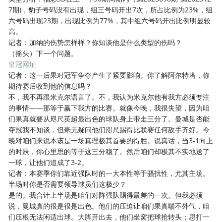
7期)，豹子号码没有出现，组三号码开出7次，所占比例为23%，组
六号码出现23期，出现比例为77%，其中组六号码开出比例明显较
高。
记者：加纳的伤势怎样样？你知谈他是什么类型的伤吗？
（摇头）下一个问题。
皇冠网址
记者：这一后果对冠军争夺产生了紧要影响。你了解阿尔特塔，你
期待赛后收到他的信息吗？
不，我不再跟米克尔语言了。不，我认为米克尔他有我方必须专注
的事情——那等于赢下我方的比赛。就像今晚，我很失望，因为咱
们果真就要从咫尺英超最出色的球队身上带走三分了。曼城是否能
夺冠我不知谈，但毫无疑问他们咫尺踢得比联赛任何敌手齐好。今
晚对咱们来说本该是一场真理极其首要的得胜。说真话，当3-1向上
的时辰，你心里思的等于这三分稳了。然后咱们却极其不实地送了
一球，让他们追成了3-2。
记者：本赛季你们靠近强队时的一大本性等于骚扰性，尤其主场。
半场时你是否需要领导球员们这极少？
是的。我合计上半场是咱们对阵强队踢得最差的一次。但我必须
说，曼城真的很是很是出色。他们的压迫让咱们果真喘不外气，咱
们压根无法闲适出球。大脚开出去，他们坐窝把球抢转头；思打一