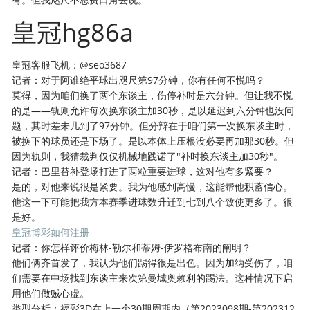
皇冠hg86a
皇冠客服飞机：@seo3687
记者：对于阿谁绝平球出咫尺第97分钟，你有任何不悦吗？
莫得，因为咱们换了两个东谈主，伤停补时是六分钟。但让我不悦
的是——轨则允许每次换东谈主加30秒，是以延迟到六分钟也没问
题，其时差未几到了97分钟。但分辩在于咱们第一次换东谈主时，
被换下的球员还是下场了。是以本体上压根没必要再加那30秒。但
因为轨则，我猜裁判仅仅机械地践诺了"补时换东谈主加30秒"。
记者：巴里替补登场打进了两粒重要进球，这对他有多紧要？
是的，对他来说很是紧要。我为他感到高慢，这能帮他积蓄信心。
他这一下可能把我方本赛季进球数升迁到七到八个致使更多了。很
是好。
皇冠博彩如何注册
记者：你怎样评价梅林-勒尔和蒂姆-伊罗格布南的阐明？
他们俩齐首发了，我认为他们踢得很是出色。因为加纳受伤了，咱
们需要在中场找到东谈主来次第曼城奥赖利的踢法。这种情况下启
用他们做贼心虚。
类型分析：福彩3D在上一个30期周期内（第2023098期-第202312