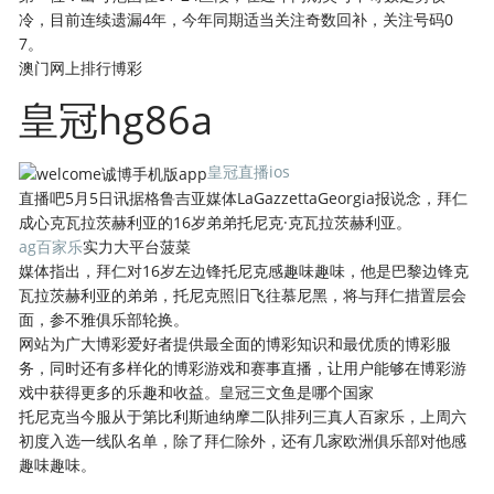
冷，目前连续遗漏4年，今年同期适当关注奇数回补，关注号码0
7。
澳门网上排行博彩
皇冠hg86a
皇冠直播ios
直播吧5月5日讯据格鲁吉亚媒体LaGazzettaGeorgia报说念，拜仁
成心克瓦拉茨赫利亚的16岁弟弟托尼克·克瓦拉茨赫利亚。
ag百家乐
实力大平台菠菜
媒体指出，拜仁对16岁左边锋托尼克感趣味趣味，他是巴黎边锋克
瓦拉茨赫利亚的弟弟，托尼克照旧飞往慕尼黑，将与拜仁措置层会
面，参不雅俱乐部轮换。
网站为广大博彩爱好者提供最全面的博彩知识和最优质的博彩服
务，同时还有多样化的博彩游戏和赛事直播，让用户能够在博彩游
戏中获得更多的乐趣和收益。皇冠三文鱼是哪个国家
托尼克当今服从于第比利斯迪纳摩二队排列三真人百家乐，上周六
初度入选一线队名单，除了拜仁除外，还有几家欧洲俱乐部对他感
趣味趣味。