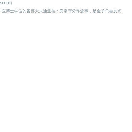
.com）
获中医博士学位的番邦大夫迪亚拉：安常守分作念事，是金子总会发光