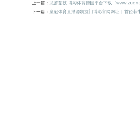
上一篇：
龙虾竞技 博彩体育德国平台下载（www.zudne
下一篇：
皇冠体育直播源凯旋门博彩官网网址 | 首位