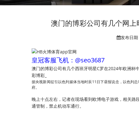
澳门的博彩公司有几个网上
发布日期：
皇冠客服飞机：@seo3687
澳门的博彩公司有几个西班牙明星C罗在2024年欧洲
彩博彩_
据央视新闻征引以色列媒体当地时辰11日下昼报说念，以色列总
府。
晚上十点左右，记者在现场看到欧博电子游戏，相关路
通管制，禁止机动车通行。