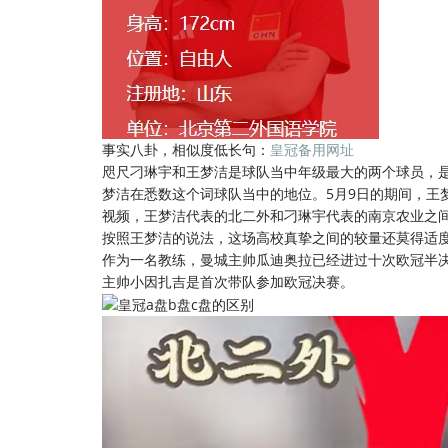
事实八卦，相似度低长句：
皇冠备用网址
咫尺刁琳宇和王梦洁是球队当中年级最大的两个球员，
梦洁在悉数这个词球队当中的地位。5月9日的期间，王
视频，王梦洁代表的北二外和刁琳宇代表的南京农业之间
按照王梦洁的说法，这场高校真挚之间的较量还莫得适
作为一名教练，曼城主帅瓜迪奥拉已经进过十次欧冠半
主帅小因扎吉是首次带队参加欧冠决赛。