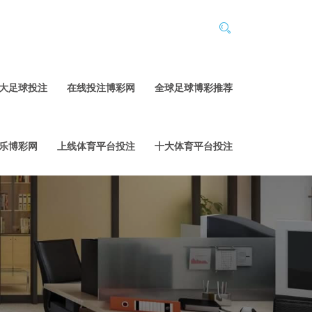
大足球投注
在线投注博彩网
全球足球博彩推荐
乐博彩网
上线体育平台投注
十大体育平台投注