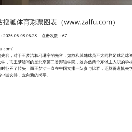
搜狐体育彩票图表（www.zalfu.com）
2026-06-03 06:28 点击次数：67
.com）
的先容，对于王梦洁和刁琳宇的先容，如故和其她球员不太同样足球足球
大学，而王梦洁写的是北京第二番邦语学院，这亦然两个东谈主入职的学
临时征召了转头，而王梦洁一直在中国女排一队参与比赛，还莫得谨慎去
出中国女排，走向新的岗亭。