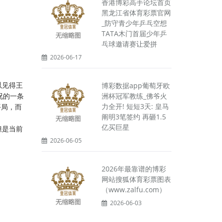
香港博彩高手论坛首页
黑龙江省体育彩票官网
_防守青少年乒乓空想
TATA木门首届少年乒
乓球邀请赛让爱拼
2026-06-17
以见得王
博彩数据app葡萄牙欧
况的一条
洲杯冠军教练_佛爷火
力全开! 短短3天: 皇马
平局，而
阐明3笔签约 再砸1.5
亿买巨星
但是当前
2026-06-05
2026年最靠谱的博彩
网站搜狐体育彩票图表
（www.zalfu.com）
2026-06-03