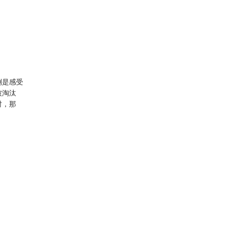
倒是感受
被淘汰
时，那