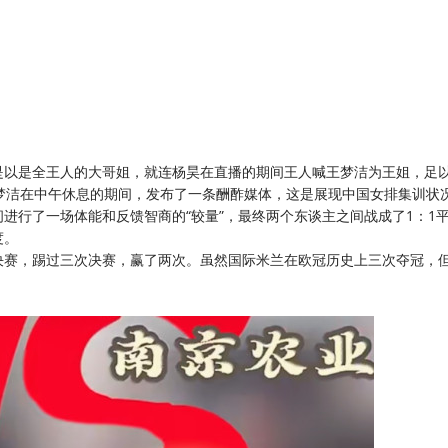
是以是全王人的大哥姐，就连杨昊在直播的期间王人喊王梦洁为王姐，足
梦洁在中午休息的期间，发布了一条酬酢媒体，这是展现中国女排集训状
进行了一场体能和反馈智商的“较量”，最终两个东谈主之间战成了1：1
度。
决赛，踢过三次决赛，赢了两次。虽然国际米兰在欧冠历史上三次夺冠，