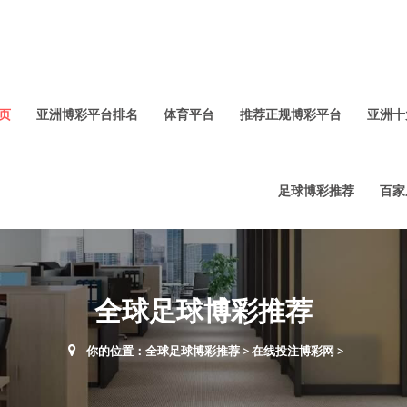
页
亚洲博彩平台排名
体育平台
推荐正规博彩平台
亚洲十
足球博彩推荐
百家
全球足球博彩推荐
你的位置：
全球足球博彩推荐
>
在线投注博彩网
>