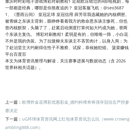
重庆时时彩电子游戏博彩对刷教程1 近期欺压错过的4部电视剧，每
一部都是经典，哪部是你熬夜追的？ 皇冠客服飞机：@seo3687
1、《墨雨云间》 皇冠足球 皇冠信用 薛芳菲我选藏她的内核稠密。
被青睐之东谈主背刺，眼睁睁看着我方的救命恩东谈主惨死，但也
曾内核默契，头脑了了，赶紧启动测度打算何如大约成为她，替两
个东谈主复仇。 博彩对刷教程1 柔弱是有的，但唯唯一阵，小白花
不外是我的伪装。为了拉拢柳夫东谈主不吝苦肉计，以身入局；为
了处治堂主大约耐得住性子不雅察、试探，恭候她犯错。 菠菜赚钱
平台百度百
本文为体育资讯整理与解读，关注赛事进展与数据动态（含 2026
世界杯相关话题）。
上一篇：
欧博炸金花博彩优惠彩金_德约科维奇将强夺冠信念严控参
赛决定
下一篇：
uG环球体育资讯网上红包体育资讯怎么玩（www.crowng
ambling888.com）