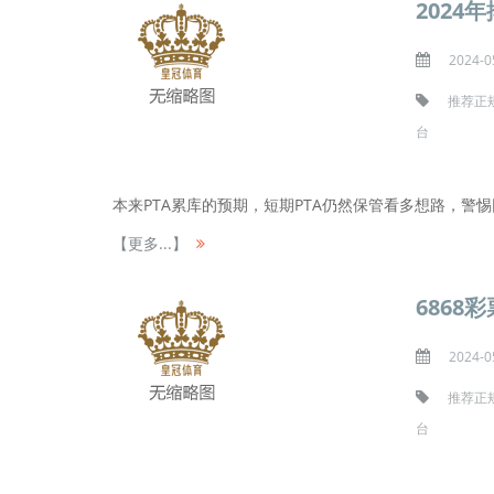
2024年
2024-0
推荐正
台
本来PTA累库的预期，短期PTA仍然保管看多想路，警惕
【更多...】
2024-0
推荐正
台