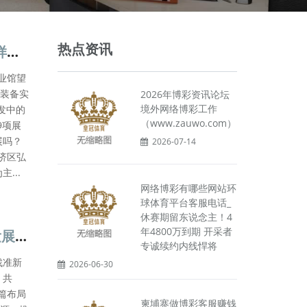
热点资讯
网络 博彩 平台在线体育手机app下载 | 还能这样飞？有这样多新玩意？直博会亮点一篇看完
工业馆望
空装备实
2026年博彩资讯论坛
境外网络博彩工作
研发中的
（www.zauwo.com）
9项展
展吗？
2026-07-14
济区弘
...
网络博彩有哪些网站环
球体育平台客服电话_
休赛期留东说念主！4
年4800万到期 开采者
太阳城集团控股有限公司博彩计划群胜率高骗局 | 找准新发展方法与“一带一说念”新搭伙点
专诚续约内线悍将
找准新
2026-06-30
 共
篇布局
柬埔寨做博彩客服赚钱