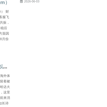
om）
2026-06-03
m） 财
冠客服飞
的共振，
企稳后
方面因
8月份
6868彩票网博彩神算王_扮满清僵尸在韩参赛被集体开除，以丑为好意思，咱们的教师怎么了？
场海外体
留着被
兰哈达火
，这里
前来消
如长诗