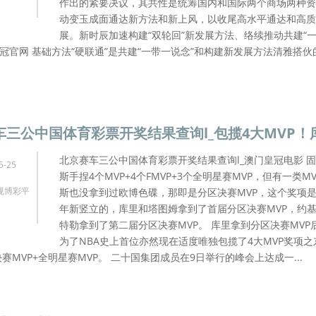
作出的紧要决议，其共性是统筹国内和国际两个商场两种资
动变玉成面通达新方法和新上风，以收尾高水平通达和高质
展。新时辰加速构建“双轮回”新发展方法、络续推动共建“
冠官网 基础方法“硬联通”是共建“一带一说念”和构建新发展方法清雅搭伙
北京赛车三公中国体育彩票开奖结果查询l_澳门皇冠电影 
5-25
斯手捏4个MVP+4个FMVP+3个全明星赛MVP，但有一类M
规博彩平
斯也没拿到过欧博色碟，那即是分区决赛MVP，这个奖项是2
年新竖立的，库里和塔图姆拿到了首届分区决赛MVP，约
特勒拿到了第二届分区决赛MVP。 库里拿到分区决赛MVP
为了NBA史上首位亦然现在适度唯独包揽了4大MVP奖项之
赛MVP+全明星赛MVP。 二十国集团成员在9日举行的峰会上达成一...