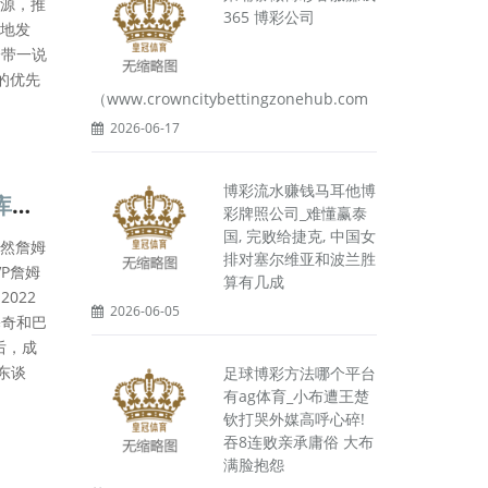
源，推
365 博彩公司
地发
一带一说
的优先
（www.crowncitybettingzonehub.com
2026-06-17
博彩流水赚钱马耳他博
北京赛车三公中国体育彩票开奖结果查询l_包揽4大MVP！库里成历史第一东谈主！詹姆斯杜兰特能齐全该豪举吗？
彩牌照公司_难懂赢泰
国, 完败给捷克, 中国女
固然詹姆
排对塞尔维亚和波兰胜
VP詹姆
算有几成
022
2026-06-05
基奇和巴
后，成
东谈
足球博彩方法哪个平台
有ag体育_小布遭王楚
钦打哭外媒高呼心碎!
吞8连败亲承庸俗 大布
满脸抱怨