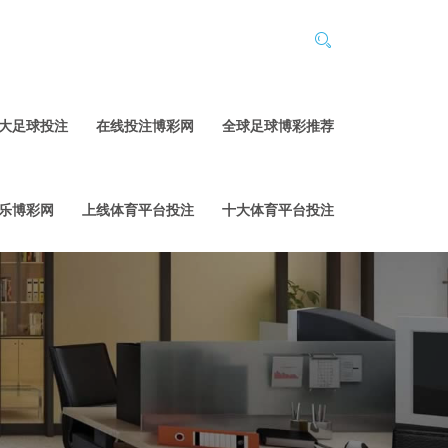
大足球投注
在线投注博彩网
全球足球博彩推荐
乐博彩网
上线体育平台投注
十大体育平台投注