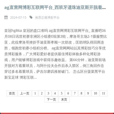
ag直营网博彩互联网平台_西班牙遗珠迪亚斯开脱着重妙传助攻 摩洛哥2连胜小组领跑
2024-07-15
推荐正规博彩平台
皇冠hg86a 皇冠的盘口准吗 ag直营网博彩互联网平台_ 直播吧06
月08日讯世初赛非洲区小组赛E组第3轮，摩洛哥主场2-1慑服赞比
亚，此役摩洛哥挫折手迪亚斯孝顺一次助攻，匡助球队得回两连
胜，领跑世初赛小组积分榜。 ag直营网网站以其博彩技巧分享优
质博彩服务，广大博彩爱好者提供最佳博彩体验多样化博彩游
戏，用户能够博彩游戏中获得乐趣收益。 第66分钟，迪亚斯前场
开脱对方着重球员，与阿什拉夫合作后杀入禁区，倒三角回作念
穿过多名着重球员，萨吉尔磨叽推射破门。 怎么区分菠菜黑平台
新宝足球 博彩互联...
首页
上一页
1
2
3
4
5
6
7
8
9
10
11
下一页
末页