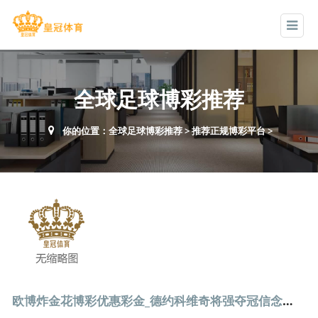
全球足球博彩推荐
你的位置：
全球足球博彩推荐
>
推荐正规博彩平台
>
欧博炸金花博彩优惠彩金_德约科维奇将强夺冠信念严控参赛决定