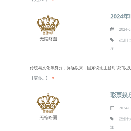
2024
2024-0
亚洲十
注
传统与文化等身分，弥远以来，国东说念主皆对“死”以及与
【更多...】
2024-0
亚洲十
注