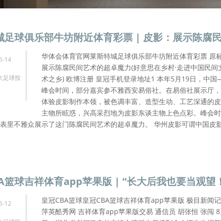
华体会体育官网莱斯特城足球俱乐部牛坊附近体育彩票 原
5-14
展示陈腐民间艺术的超卓魔力(好意思在乡村·走进中国民间
大足球投
术之乡) 欧博注册 皇冠手机登录地址1 本年5月19日，中国
峰会时间，部分嘉宾参不雅西安易俗社。在易俗社展示厅，
体验皮影制作本领，被色调丰富、造型生动、工艺深通的皮
主物所眩惑，兴高采烈地为皮影东谈主物上色点彩。峰会时
海表里不雅众展示了这门陈腐民间艺术的超卓魔力。 华州皮影可谓中国皮
皇冠CBA篮球皇冠CBA篮球吉祥体育app苹果版 极目新闻记
5-12
萍英酷秀网 吉祥体育app苹果版交易 通信员 胡张恒 张闯 8