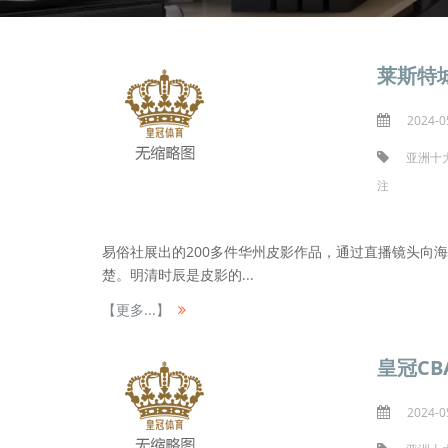
2024-0
亚洲十
注
易俗社展出的200多件华州皮影作品，通过直播镜头向
楚。明清时辰是皮影的...
【更多...】
2024-0