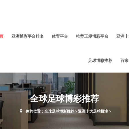
页
亚洲博彩平台排名
体育平台
推荐正规博彩平台
亚洲十
足球博彩推荐
百家
全球足球博彩推荐
你的位置：
全球足球博彩推荐
>
亚洲十大足球投注
>