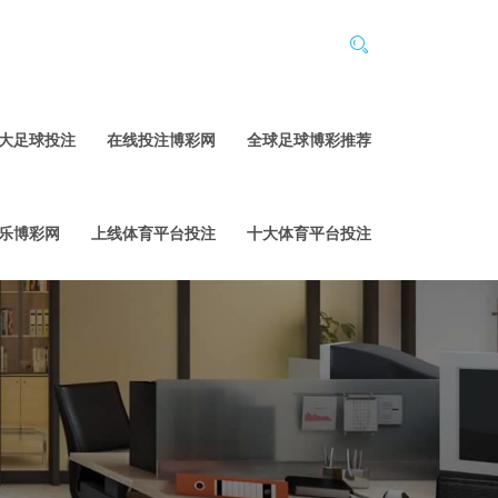
大足球投注
在线投注博彩网
全球足球博彩推荐
乐博彩网
上线体育平台投注
十大体育平台投注