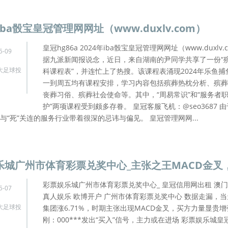
年iba骰宝皇冠管理网网址（www.duxlv.com）
皇冠hg86a 2024年iba骰宝皇冠管理网网址（www.duxlv.
5-09
据九派新闻报说念，近日，来自湖南的尹同学共享了一份“
大足球投
科课程表”，并连忙上了热搜。该课程表涌现2024年乐鱼捕
一到周五均有课程安排，学习内容包括殡葬热枕分析、殡葬
丧葬习俗、殡葬社会使命等。其中，“周易常识”和“服务者
护”两项课程受到颇多存眷。 皇冠客服飞机：@seo3687 
“死”关连的服务行业带着很深的忌讳与偏见。 皇冠管理网网...
彩票娱乐城广州市体育彩票兑奖中心_ 皇冠信用网出租 澳
5-07
真人娱乐 欧博开户 广州市体育彩票兑奖中心 数据走漏，
大足球投
集团涨6.71%，时期主张出现MACD金叉，买方力量显贵
刚：000***发出“买入”信号，主力或在进场 彩票娱乐城皇