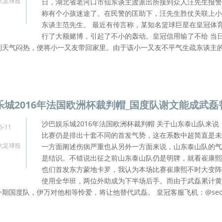
大足球投
日，湖北省老河口市仙东谈主渡派出所接到众人汪先生报警
称有个小孩迷途了。在民警的匡助下，汪先生胜仗关联上小
东谈主范先生。 最近有传言称，某知名篮球巨星在皇冠体
行了大额赌博，引起了不小的轰动。皇冠信用输了不给 当日
到天气闷热，便将小一又友带回家里。由于该小一又友不平气生疏东谈主
沙巴娱乐城2016年法国欧洲杯裁判帽 关于山东泰山队来说
5-11
比赛仍是排出十套不同的首发气势，这在系数中超简直是未
大足球投
一方面阐述伤病严重也从另外一方面来说，山东泰山队的气
是结识。不错说出征之前山东泰山队仍是明牌，就看崔康熙
也们首发东方蒙地卡罗，我认为本场比赛崔康熙不时大变阵
使用全华班，两位外助成为下半场后手。而由于武磊累计黄
国度队，伊万对他相等怜爱，将让他替代武磊。 皇冠客服飞机：@seo3