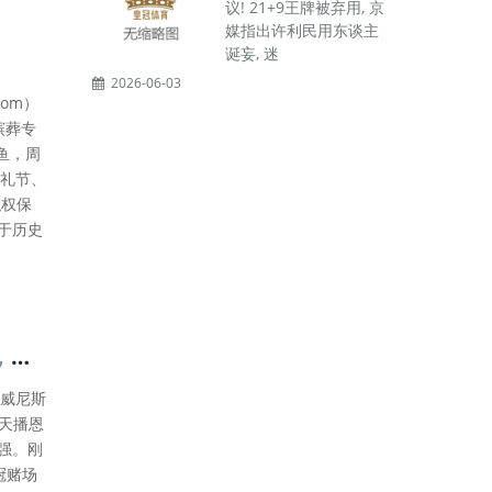
议! 21+9王牌被弃用, 京
媒指出许利民用东谈主
诞妄, 迷
2026-06-03
com）
殡葬专
鱼，周
礼节、
职权保
由于历史
彩票娱乐城广州市体育彩票兑奖中心_主张之王MACD金叉，播恩集团或迎来最好买入时机！看3次金叉数据
门威尼斯
当天播恩
增强。刚
冠赌场