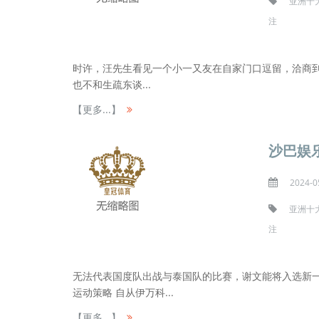
亚洲十
注
时许，汪先生看见一个小一又友在自家门口逗留，洽商
也不和生疏东谈...
【更多...】
2024-0
亚洲十
注
无法代表国度队出战与泰国队的比赛，谢文能将入选新一期
运动策略 自从伊万科...
【更多...】