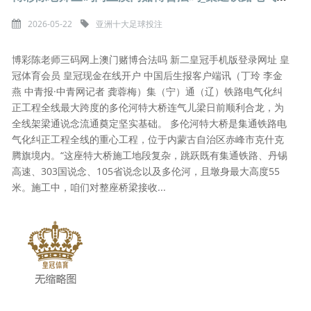
2026-05-22
亚洲十大足球投注
博彩陈老师三码网上澳门赌博合法吗 新二皇冠手机版登录网址 皇
冠体育会员 皇冠现金在线开户 中国后生报客户端讯（丁玲 李金
燕 中青报·中青网记者 龚蓉梅）集（宁）通（辽）铁路电气化纠
正工程全线最大跨度的多伦河特大桥连气儿梁日前顺利合龙，为
全线架梁通说念流通奠定坚实基础。 多伦河特大桥是集通铁路电
气化纠正工程全线的重心工程，位于内蒙古自治区赤峰市克什克
腾旗境内。“这座特大桥施工地段复杂，跳跃既有集通铁路、丹锡
高速、303国说念、105省说念以及多伦河，且墩身最大高度55
米。施工中，咱们对整座桥梁接收...