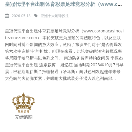
皇冠代理平台出租体育彩票足球竞彩分析（www.coronacasinositezonezone.com）
2026-05-18
亚洲十大足球投注
皇冠代理平台出租体育彩票足球竞彩分析（www.coronacasinosi
tezonezone.com） 本轮突破更为显耀的高烈度特色，以及互联
网时间对搏斗新闻的放大效应，激励了东谈主们对于“是否将爆发
第六次中东搏斗”的担忧，但现在来看，此轮突破的鸿沟较概况率
将局限于哈马斯与以色列之间。 南边防务智库特约盘问员 李振杰
皇冠代理平台出租 连累裁剪 | 姚忆江 当地时期2023年10月7日早
晨，巴勒斯坦伊斯兰抵牾畅通（哈马斯）向以色列发起连年来最
大范畴的火箭弹要紧，并嘱咐大批武装分子潜入以色列南部...