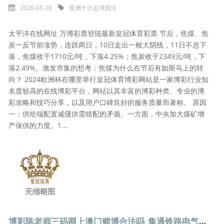
2026-05-26
亚洲十大足球投注
太平洋在线网址 万博彩票登陆最新皇冠体育彩票 节后，焦煤、焦
炭一反节前涨势，连跌两日，10日走出一根大阴线，11日不息下
落，焦煤收于1710元/吨，下落4.25%；焦炭收于2349元/吨，下
落2.49%。激发市集的想考：焦煤为什么在节后有如斯马上的转
向？ 2024欧洲杯在哪里举行皇冠体育博彩网站是一家博彩行业知
名度较高的在线博彩平台，网站以其丰富的博彩种类、专业的博
彩攻略和技巧分享，以及用户口碑良好的服务质量而著称。 原因
一：供给端配置减缓供需错配的矛盾。一方面，中央加大煤矿增
产保供的力度。1...
博彩陈老师三码网上澳门赌博合法吗_集通铁路电气化纠正工程全线最大跨度连气儿梁合龙