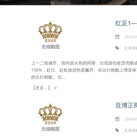
红足1—
2024-0
足球博
上一二线城市。境内游火热的同期，出境游也收货亮眼成
190%，赴日、赴欧旅游热度飙升。在出行相貌上博亚
的出行相貌。 红...
【更多...】
亚博正
2024-0
足球博