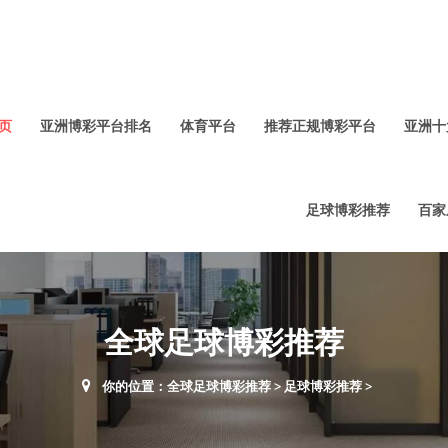
页
亚洲博彩平台排名
体育平台
推荐正规博彩平台
亚洲十
足球博彩推荐
百家
全球足球博彩推荐
你的位置：
全球足球博彩推荐
>
足球博彩推荐
>