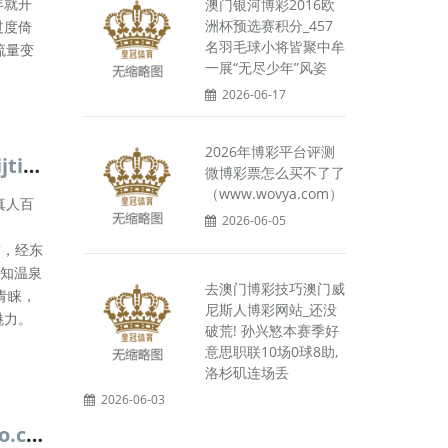
年就开
澳门银河博彩2016欧
洲杯预选赛积分_457
过度倚
名羽毛球小将皆聚中牟
流量变
一展“无尽少年”风姿
2026-06-17
2026年博彩平台评测
2024年重庆时时彩真人百家乐2021欧洲杯友谊赛（www.sijti.com）
微博彩票怎么买不了了
（www.wovya.com）
真人百
2026-06-05
前，经东
知温泉
去澳门博彩技巧澳门威
青睐，
尼斯人博彩网站_还没
魅力。
破荒! 孙兴慜本赛季好
意思职联10场0球8助,
洛杉矶连场丢
2026-06-03
乐鱼现金网博彩mg不朽的浪漫（www.imperialsportspro.com）