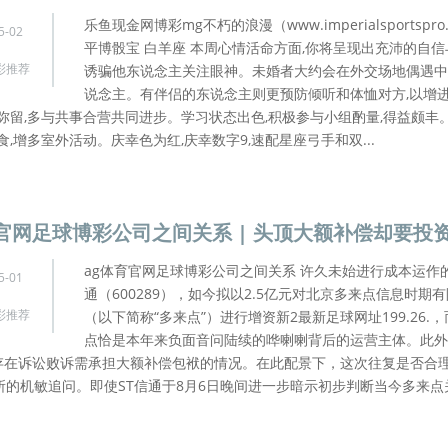
乐鱼现金网博彩mg不朽的浪漫（www.imperialsportspro
5-02
平博骰宝 白羊座 本周心情活命方面,你将呈现出充沛的自信
彩推荐
诱骗他东说念主关注眼神。未婚者大约会在外交场地偶遇中
说念主。有伴侣的东说念主则更预防倾听和体恤对方,以增
弥留,多与共事合营共同进步。学习状态出色,积极参与小组酌量,得益颇丰
,增多室外活动。庆幸色为红,庆幸数字9,速配星座弓手和双...
ag体育官网足球博彩公司之间关系 许久未始进行成本运作的
5-01
通（600289），如今拟以2.5亿元对北京多来点信息时期
彩推荐
（以下简称“多来点”）进行增资新2最新足球网址199.26.
点恰是本年来负面音问陆续的哗喇喇背后的运营主体。此外
存在诉讼败诉需承担大额补偿包袱的情况。在此配景下，这次往复是否合
所的机敏追问。即使ST信通于8月6日晚间进一步暗示初步判断当今多来点