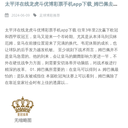
太平洋在线龙虎斗优博彩票手机app下载_姆巴佩去皇马, 是欧洲足坛大结局? 已经毁了王朝根基
2024-06-09
足球博彩推荐
太平洋在线龙虎斗优博彩票手机app下载 往常3年里2次赢下欧冠
和西甲双冠王，皇马又迎来一个岑岭期。尤其是从本泽马到贝林
厄姆，皇马在前腰位置迎来了完满的换代。韦尼休斯的成长，也
让球队的后手发力越发机敏。 至少就刻下战术而言，姆巴佩并不
是皇马急需的。他的到来，会让皇马的阛阓影响力更进一竿，不
外在硬仗战争力方面，则需要安切洛蒂开动脑筋，对战术板进行
精深的改革。 01. 姆巴佩所需要的：在皇马可以得到 a. 姆巴佩最
怕的：是队友被戒指住 本届欧冠淘汰赛上可以看到，姆巴佩除了
在靠近皇家社会时有上佳的透露以...