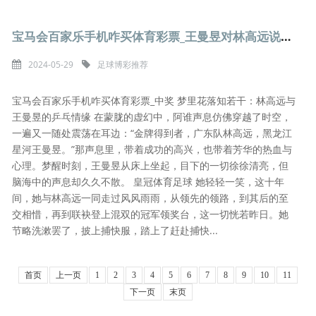
宝马会百家乐手机咋买体育彩票_王曼昱对林高远说，我还思和你拿冠军，林高远问樊振东还不错吗？
2024-05-29
足球博彩推荐
宝马会百家乐手机咋买体育彩票_中奖 梦里花落知若干：林高远与
王曼昱的乒乓情缘 在蒙胧的虚幻中，阿谁声息仿佛穿越了时空，
一遍又一随处震荡在耳边：“金牌得到者，广东队林高远，黑龙江
星河王曼昱。”那声息里，带着成功的高兴，也带着芳华的热血与
心理。梦醒时刻，王曼昱从床上坐起，目下的一切徐徐清亮，但
脑海中的声息却久久不散。 皇冠体育足球 她轻轻一笑，这十年
间，她与林高远一同走过风风雨雨，从领先的领路，到其后的至
交相惜，再到联袂登上混双的冠军领奖台，这一切恍若昨日。她
节略洗漱罢了，披上捕快服，踏上了赶赴捕快...
首页
上一页
1
2
3
4
5
6
7
8
9
10
11
下一页
末页