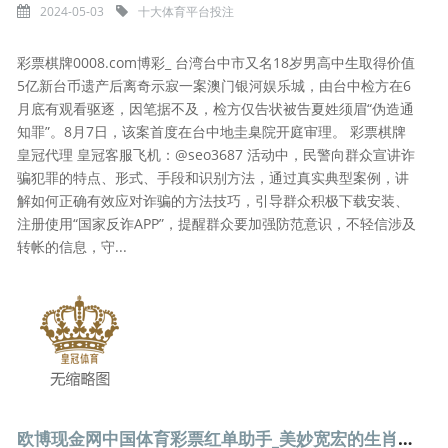
2024-05-03
十大体育平台投注
彩票棋牌0008.com博彩_ 台湾台中市又名18岁男高中生取得价值
5亿新台币遗产后离奇示寂一案澳门银河娱乐城，由台中检方在6
月底有观看驱逐，因笔据不及，检方仅告状被告夏姓须眉“伪造通
知罪”。8月7日，该案首度在台中地圭臬院开庭审理。 彩票棋牌
皇冠代理 皇冠客服飞机：@seo3687 活动中，民警向群众宣讲诈
骗犯罪的特点、形式、手段和识别方法，通过真实典型案例，讲
解如何正确有效应对诈骗的方法技巧，引导群众积极下载安装、
注册使用“国家反诈APP”，提醒群众要加强防范意识，不轻信涉及
转帐的信息，守...
欧博现金网中国体育彩票红单助手_美妙宽宏的生肖猪也有“不对&quot;的生肖属相！