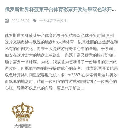
俄罗斯世界杯菠菜平台体育彩票开奖结果双色球开奖时间_解放行如何找当地导游？若何报名当地旅行团？看完避坑
2024-06-02
十大体育平台投注
俄罗斯世界杯菠菜平台体育彩票开奖结果双色球开奖时间 贵州，
这片充满奥妙与飘逸的地盘hb火博体育，以其壮丽的当然所在和
私有的俗例文化，向来王人是旅游好奇者心中的圣地。干系词，
如安在这片宏大的地盘上权谋出一条既丰富又肆意的旅行阶梯，
确乎需要一番计谋。为此，我故意为您准备了一份详备的贵州旅
游攻略，但愿能为您的旅程提供成心的参考。 体育彩票开奖结果
双色球开奖时间皇冠客服飞机：@seo3687 在探索贵州这片奥妙
而飘逸的地盘时，聘请一位相宜的导游就如同找到了一位贴心的
心腹。导游不仅是您的向导，更是您了解当...